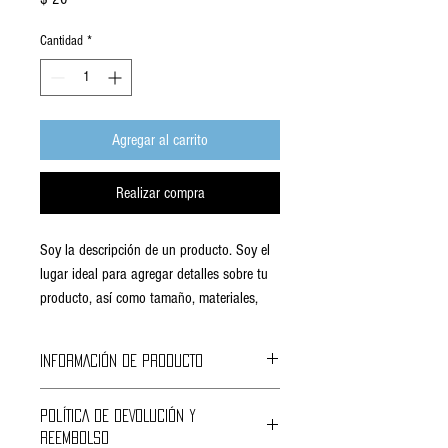
Cantidad
*
Agregar al carrito
Realizar compra
Soy la descripción de un producto. Soy el 
lugar ideal para agregar detalles sobre tu 
producto, así como tamaño, materiales, 
instrucciones de cuidado y de limpieza.
INFORMACIÓN DE PRODUCTO
Soy la descripción de un producto. Soy el lugar 
POLÍTICA DE DEVOLUCIÓN Y
ideal para agregar detalles sobre tu producto, 
REEMBOLSO
así como tamaño, materiales, instrucciones de 